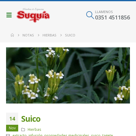
LLAMENOS
0351 4511856
NOTAS
HIERBAS
SUICO
Suico
14
Nov
Hierbas
extracto
,
infusión
,
propiedades medicinales
,
suico
,
tagete