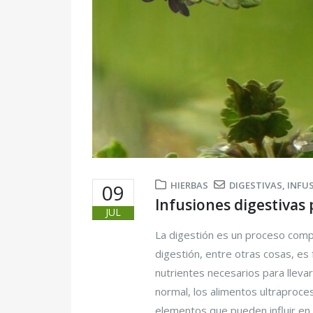
HIERBAS
DIGESTIVAS
,
INFU
09
Infusiones digestivas
JUL
La digestión es un proceso comp
digestión, entre otras cosas, es
nutrientes necesarios para lleva
normal, los alimentos ultraproces
elementos que pueden influir en 