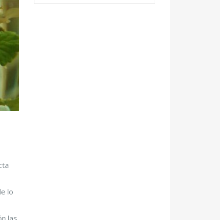
cta
e lo
ón las