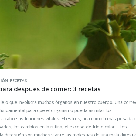
SIÓN
,
RECETAS
 para después de comer: 3 recetas
lejo que involucra muchos órganos en nuestro cuerpo. Una corre
 fundamental para que el organismo pueda asimilar los
r a cabo sus funciones vitales. El estrés, una comida más pesada d
ados, los cambios en la rutina, el exceso de frío o calor… Los
la digestión son muchos y ante las molestias de una mala digesti