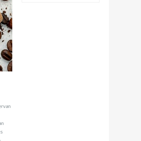
ervan
an
as
..