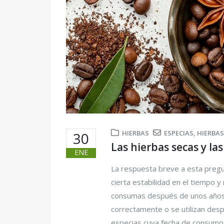
HIERBAS
ESPECIAS
,
HIERBA
30
Las hierbas secas y la
ENE
La respuesta breve a esta pregu
cierta estabilidad en el tiempo y 
consumas después de unos años.
correctamente o se utilizan des
especias cuya fecha de consumo 