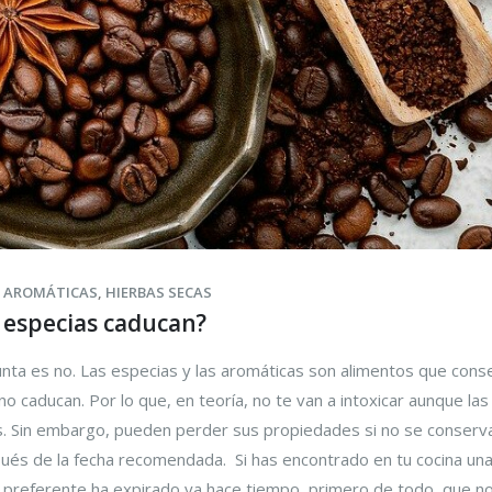
S AROMÁTICAS
,
HIERBAS SECAS
s especias caducan?
nta es no. Las especias y las aromáticas son alimentos que cons
no caducan. Por lo que, en teoría, no te van a intoxicar aunque las
 Sin embargo, pueden perder sus propiedades si no se conserv
pués de la fecha recomendada. Si has encontrado en tu cocina un
preferente ha expirado ya hace tiempo, primero de todo, que no.