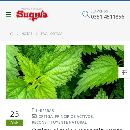
LLAMENOS
0351 4511856
NOTAS
TAG -
ORTIGA
HIERBAS
23
ORTIGA
,
PRINCIPIOS ACTIVOS
,
ABR
RECONSTITUYENTE NATURAL