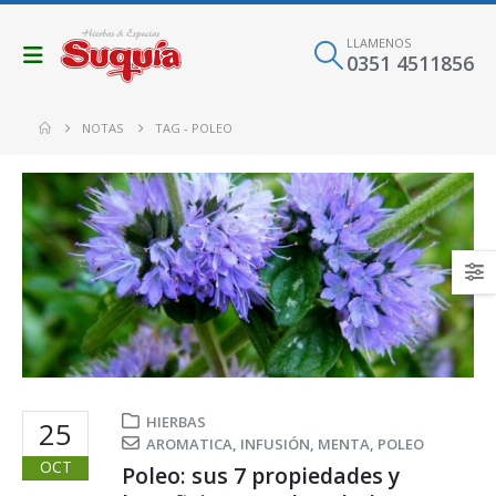
LLAMENOS
0351 4511856
NOTAS
TAG -
POLEO
HIERBAS
25
AROMATICA
,
INFUSIÓN
,
MENTA
,
POLEO
OCT
Poleo: sus 7 propiedades y