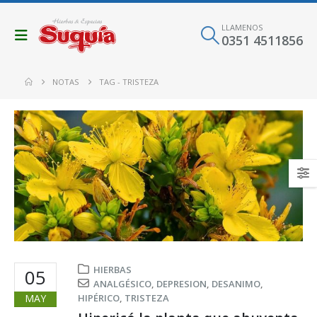
LLAMENOS
0351 4511856
NOTAS
TAG -
TRISTEZA
HIERBAS
05
ANALGÉSICO
,
DEPRESION
,
DESANIMO
,
MAY
HIPÉRICO
,
TRISTEZA