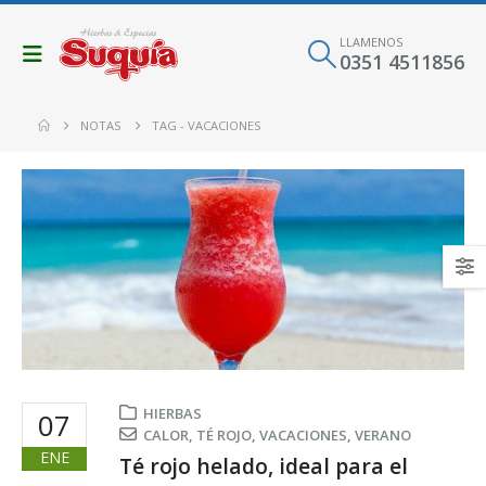
LLAMENOS
0351 4511856
NOTAS
TAG -
VACACIONES
HIERBAS
07
CALOR
,
TÉ ROJO
,
VACACIONES
,
VERANO
ENE
Té rojo helado, ideal para el