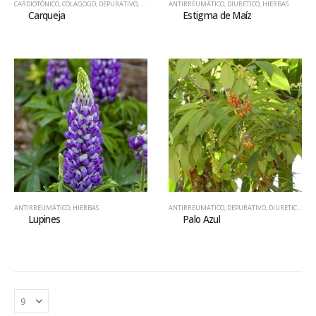
CARDIOTÓNICO
,
COLAGOGO
,
DEPURATIVO
,
DIURETICO
ANTIRREUMÁTICO
,
HIERBAS
,
SEDANTE NERVIOSO
,
DIURETICO
,
HIERBAS
Carqueja
Estigma de Maíz
ANTIRREUMÁTICO
,
HIERBAS
ANTIRREUMÁTICO
,
DEPURATIVO
,
DIURETICO
,
HIE
Lupines
Palo Azul