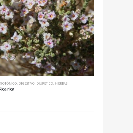
DIOTÓNICO
,
DIGESTIVO
,
DIURETICO
,
HIERBAS
Rica rica