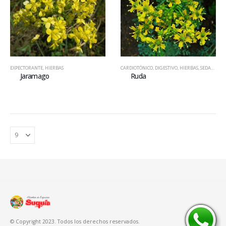
EXPECTORANTE
,
HIERBAS
CARDIOTÓNICO
,
DIGESTIVO
,
HIERBAS
,
SEDANTE NERVIOSO
Jaramago
Ruda
© Copyright 2023. Todos los derechos reservados.