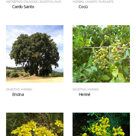
ANTISÉPTICO
,
COLAGOGO
,
DIGESTIVO
,
DIURETICO
,
HIERBAS
HIERBAS
,
LAXANTE / PURGANTE
Cardo Santo
Cocú
DIGESTIVO
,
HIERBAS
DIGESTIVO
,
HIERBAS
Encina
Henné