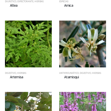
DIURETICO
,
EXPECTORANTE
,
HIERBAS
ESPECIAS
Altea
Arnica
DIGESTIVO
,
HIERBAS
ANTIRREUMÁTICO
,
DIGESTIVO
,
HIERBAS
Artemisa
Atamisqui