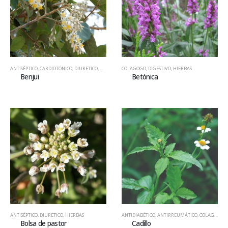
ANTISÉPTICO
,
CARDIOTÓNICO
,
DIURETICO
,
HIERBAS
COLAGOGO
,
DIGESTIVO
,
HIERBAS
Benjui
Betónica
ANTISÉPTICO
,
DIURETICO
,
HIERBAS
ANTIDIABÉTICO
,
ANTIRREUMÁTICO
,
COLAGOGO
,
Bolsa de pastor
Cadillo