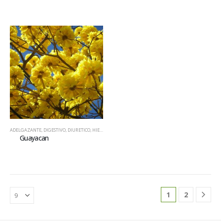
ADELGAZANTE
,
DIGESTIVO
,
DIURETICO
,
HIERBAS
,
LAXANTE / PURGANTE
Guayacan
1
2