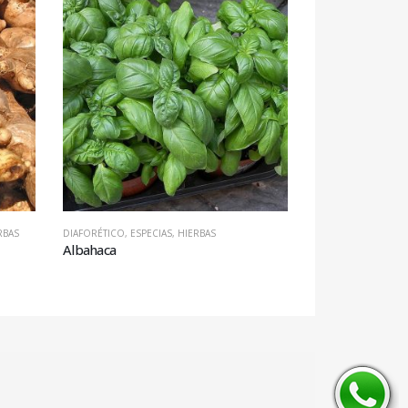
RBAS
DIAFORÉTICO
,
ESPECIAS
,
HIERBAS
DIGESTIVO
,
ESPECIA
Albahaca
Canela