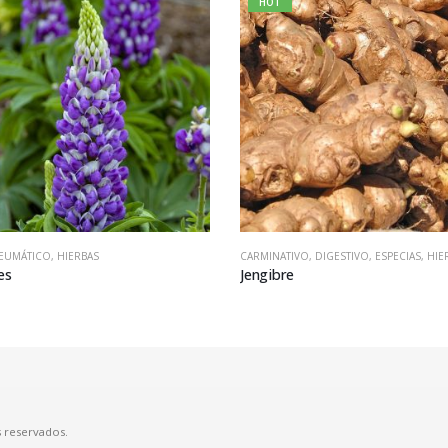
HOT
REUMÁTICO
,
HIERBAS
CARMINATIVO
,
DIGESTIVO
,
ESPECIAS
,
HIE
es
Jengibre
 reservados.