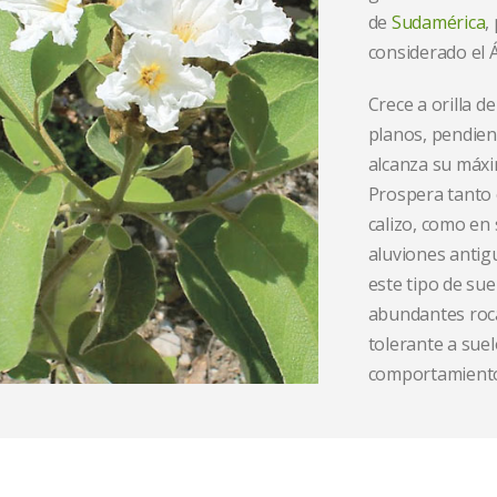
de
Sudamérica
,
considerado el 
Crece a orilla d
planos, pendien
alcanza su máxi
Prospera tanto 
calizo, como en 
aluviones antig
este tipo de sue
abundantes roca
tolerante a sue
comportamiento 