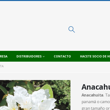
PRESA
DISTRIBUIDORES
CONTACTO
HACETE SOCIO DE H
TA
Anacahu
Anacahuita
. T
panamá o camor
gran tamaño or