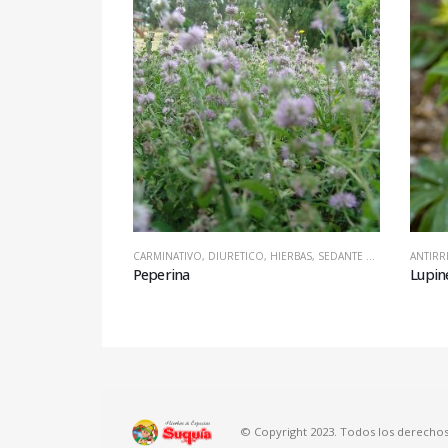
CARMINATIVO
,
DIURETICO
,
HIERBAS
,
SEDANTE NERVIOSO
ANTIR
Peperina
Lupin
© Copyright 2023. Todos los derechos