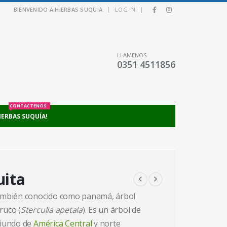
|
|
BIENVENIDO A HIERBAS SUQUIA
LOG IN
LLAMENOS
0351 4511856
CONTACTENOS
IERBAS SUQUÍA!
ita
ambién conocido como panamá, árbol
uco (
Sterculia apetala
). Es un árbol de
iundo de
América Central
y norte