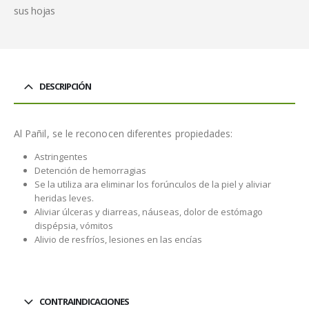
sus hojas
DESCRIPCIÓN
Al Pañil, se le reconocen diferentes propiedades:
Astringentes
Detención de hemorragias
Se la utiliza ara eliminar los forúnculos de la piel y aliviar
heridas leves.
Aliviar úlceras y diarreas, náuseas, dolor de estómago
dispépsia, vómitos
Alivio de resfríos, lesiones en las encías
CONTRAINDICACIONES