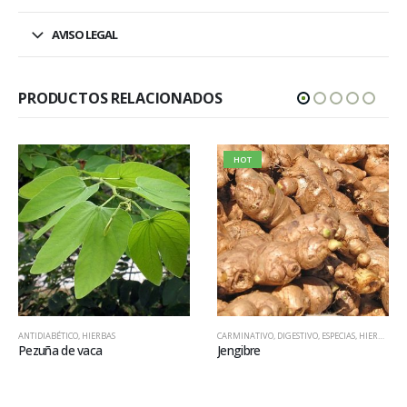
AVISO LEGAL
PRODUCTOS RELACIONADOS
HOT
ANTIDIABÉTICO
,
HIERBAS
CARMINATIVO
,
DIGESTIVO
,
ESPECIAS
,
HIERBAS
Pezuña de vaca
Jengibre