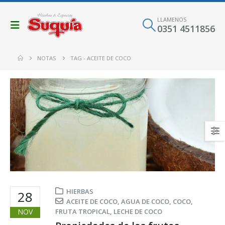
LLAMENOS
0351 4511856
NOTAS
TAG -
ACEITE DE COCO
HIERBAS
28
ACEITE DE COCO
,
AGUA DE COCO
,
COCO
,
NOV
FRUTA TROPICAL
,
LECHE DE COCO