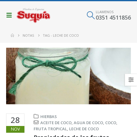
LLAMENOS
0351 4511856
NOTAS
TAG -
LECHE DE COCO
HIERBAS
28
ACEITE DE COCO
,
AGUA DE COCO
,
COCO
,
NOV
FRUTA TROPICAL
,
LECHE DE COCO