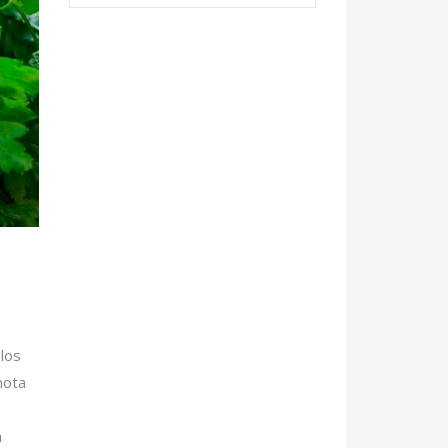
los
nota
a