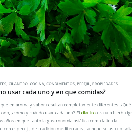
TES
,
CILANTRO
,
COCINA
,
CONDIMENTOS
,
PEREJIL
,
PROPIEDADES
ómo usar cada uno y en que comidas?
unque en aroma y sabor resultan completamente diferentes. ¿Qué 
 todo, ¿cómo y cuándo usar cada uno? El
cilantro
era una hierba ig
os años en que tanto la gastronomía asiática como latina la
 con el perejil, de tradición mediterránea, aunque su uso no solí