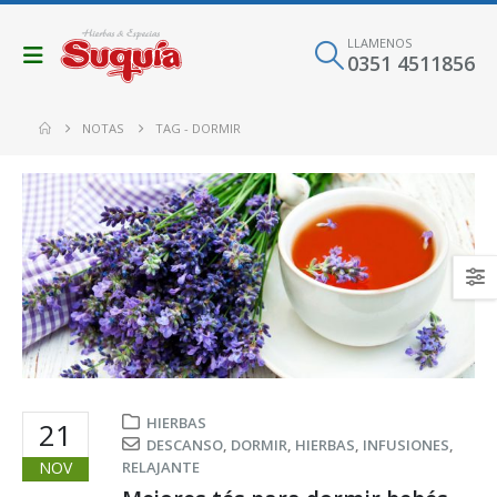
LLAMENOS
0351 4511856
NOTAS
TAG -
DORMIR
HIERBAS
21
DESCANSO
,
DORMIR
,
HIERBAS
,
INFUSIONES
,
NOV
RELAJANTE