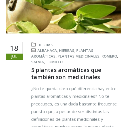
HIERBAS
18
ALBAHACA
,
HIERBAS
,
PLANTAS
JUL
AROMÁTICAS
,
PLANTAS MEDICINALES
,
ROMERO
,
SALVIA
,
TOMILLO
5 plantas aromáticas que
también son medicinales
¿No te queda claro qué diferencia hay entre
plantas aromáticas y medicinales? No te
preocupes, es una duda bastante frecuente
puesto que, a pesar de ser distintas las
definiciones de plantas medicinales y
aromáticas, muchas veces la misma planta