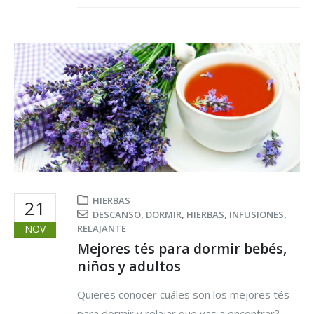
HIERBAS
21
DESCANSO
,
DORMIR
,
HIERBAS
,
INFUSIONES
,
NOV
RELAJANTE
Mejores tés para dormir bebés,
niños y adultos
Quieres conocer cuáles son los mejores tés
para dormir y relajar que vas a encontrar?