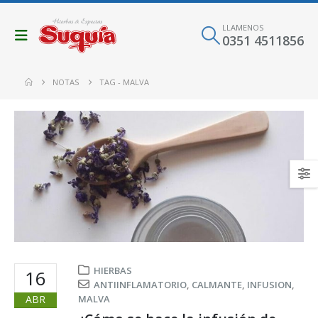
LLAMENOS
0351 4511856
NOTAS
TAG -
MALVA
HIERBAS
16
ANTIINFLAMATORIO
,
CALMANTE
,
INFUSION
,
ABR
MALVA