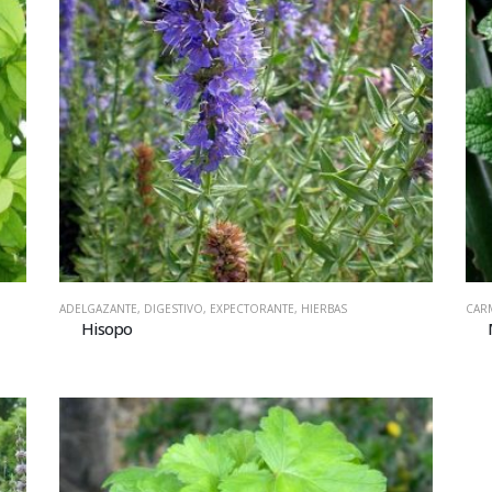
ADELGAZANTE
,
DIGESTIVO
,
EXPECTORANTE
,
HIERBAS
CAR
Hisopo