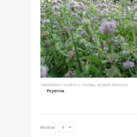
CARMINATIVO
,
DIURETICO
,
HIERBAS
,
SEDANTE NERVIOSO
Peperina
Mostrar: