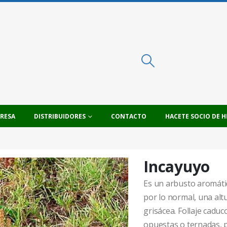
PRESA
DISTRIBUIDORES
CONTACTO
HACETE SOCIO DE H
Incayuyo
Es un arbusto aromátic
por lo normal, una alt
grisácea. Follaje caduc
opuestas o ternadas, p