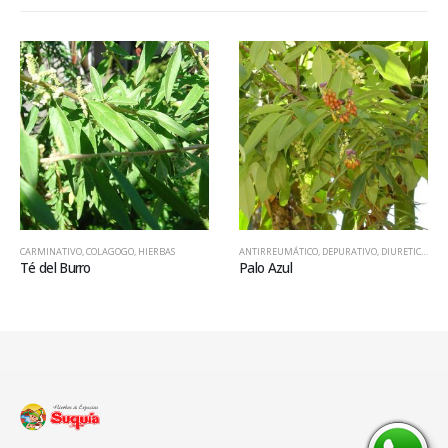
CARMINATIVO
,
COLAGOGO
,
HIERBAS
ANTIRREUMÁTICO
,
DEPURATIVO
,
DIURETICO
,
HIE
Té del Burro
Palo Azul