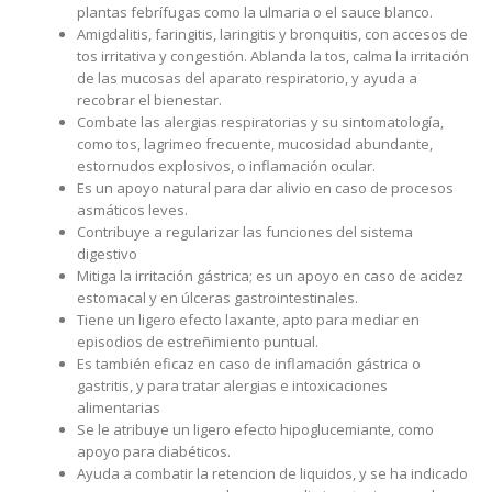
plantas febrífugas como la ulmaria o el sauce blanco.
Amigdalitis, faringitis, laringitis y bronquitis, con accesos de
tos irritativa y congestión. Ablanda la tos, calma la irritación
de las mucosas del aparato respiratorio, y ayuda a
recobrar el bienestar.
Combate las alergias respiratorias y su sintomatología,
como tos, lagrimeo frecuente, mucosidad abundante,
estornudos explosivos, o inflamación ocular.
Es un apoyo natural para dar alivio en caso de procesos
asmáticos leves.
Contribuye a regularizar las funciones del sistema
digestivo
Mitiga la irritación gástrica; es un apoyo en caso de acidez
estomacal y en úlceras gastrointestinales.
Tiene un ligero efecto laxante, apto para mediar en
episodios de estreñimiento puntual.
Es también eficaz en caso de inflamación gástrica o
gastritis, y para tratar alergias e intoxicaciones
alimentarias
Se le atribuye un ligero efecto hipoglucemiante, como
apoyo para diabéticos.
Ayuda a combatir la retencion de liquidos, y se ha indicado