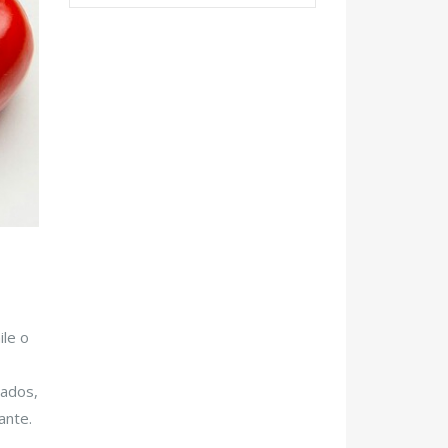
ile o
jados,
ante.