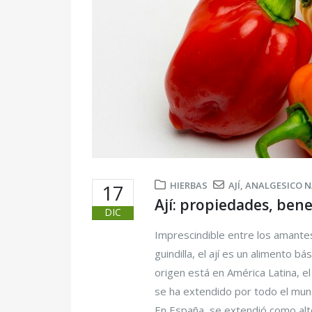
HIERBAS
AJÍ
,
ANALGESICO 
17
Ají: propiedades, ben
DIC
Imprescindible entre los amantes
guindilla, el ají es un alimento b
origen está en América Latina, e
se ha extendido por todo el mund
En España, se extendió como alter