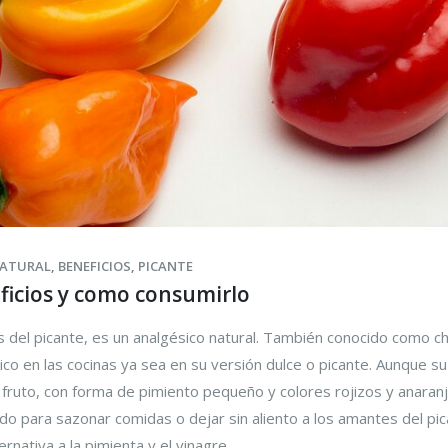
NATURAL
,
BENEFICIOS
,
PICANTE
eficios y como consumirlo
 del picante, es un analgésico natural. También conocido como ch
ásico en las cocinas ya sea en su versión dulce o picante. Aunque su
l fruto, con forma de pimiento pequeño y colores rojizos y anaran
o para sazonar comidas o dejar sin aliento a los amantes del pic
nativa a la pimienta y el vinagre...