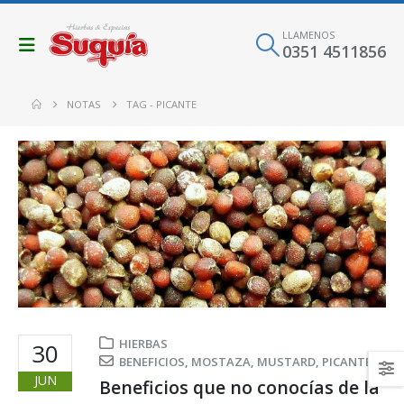
LLAMENOS
0351 4511856
NOTAS
TAG -
PICANTE
HIERBAS
30
BENEFICIOS
,
MOSTAZA
,
MUSTARD
,
PICANTE
JUN
Beneficios que no conocías de la