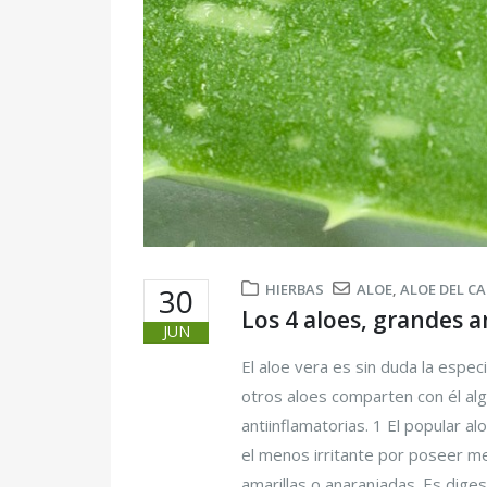
HIERBAS
ALOE
,
ALOE DEL C
30
Los 4 aloes, grandes 
JUN
El aloe vera es sin duda la espe
otros aloes comparten con él alg
antiinflamatorias. 1 El popular a
el menos irritante por poseer me
amarillas o anaranjadas. Es dige