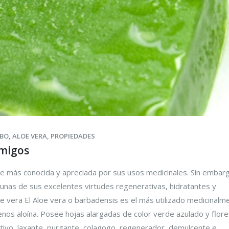
ABO
,
ALOE VERA
,
PROPIEDADES
amigos
cie más conocida y apreciada por sus usos medicinales. Sin embar
unas de sus excelentes virtudes regenerativas, hidratantes y
loe vera El Aloe vera o barbadensis es el más utilizado medicinalm
nos aloína. Posee hojas alargadas de color verde azulado y flore
stivo, laxante, purgante, colagogo, regenerador, demulcente e