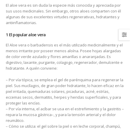
El aloe vera es sin duda la especie más conocida y apreciada por
sus usos medicinales. Sin embargo, otros aloes comparten con él
algunas de sus excelentes virtudes regenerativas, hidratantes y
antiinflamatorias.
1 El popular aloe vera
El Aloe vera o barbadensis es el más utilizado medicinalmente y el
menos irritante por poseer menos aloína. Posee hojas alargadas
de color verde azulado y flores amarillas o anaranjadas. Es
digestivo, laxante, purgante, colagogo, regenerador, demulcente e
hidratante. A quién conviene:
– Por vía tópica, se emplea el gel de parénquima para regenerar la
piel. Sus mucílagos, de gran poder hidratante, lo hacen eficaz en la
piel irritada, quemaduras solares, picaduras, acné, estrías,
eccemas secos, dermatitis, herpes y heridas superficiales, y para
proteger las encías.
– Por vía interna, el acíbar se usa en el estreñimiento y la gastritis –
repara la mucosa gástrica–, y para la tensión arterial y el dolor
reumático.
– Cómo se utiliza: el gel sobre la piel o en leche corporal, champú,