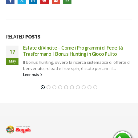
RELATED
POSTS
tà
De Ultieme Gids voor Veilig en Plezierig Spelen 
05
Skyhills Casino
Jun
erte di
Een goede online casino‑ervaring begint met de juist
kennis. Veel Nederlandse spelers zoeken een platf
dat zowel spannend als betrouwbaar...
Leer más