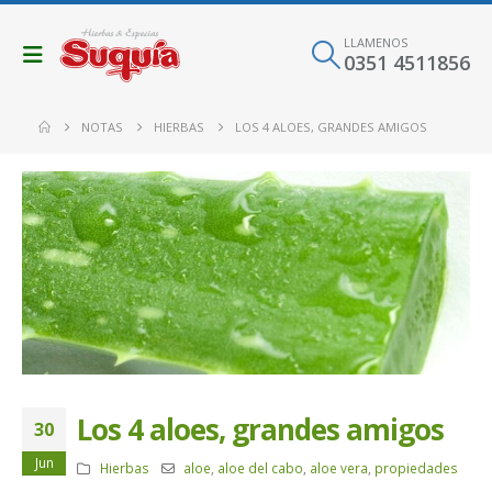
LLAMENOS
0351 4511856
NOTAS
HIERBAS
LOS 4 ALOES, GRANDES AMIGOS
Los 4 aloes, grandes amigos
30
Jun
Hierbas
aloe
,
aloe del cabo
,
aloe vera
,
propiedades