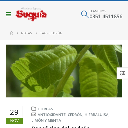
LLAMENOS
0351 4511856
NOTAS
TAG -
CEDRÓN
HIERBAS
29
ANTIOXIDANTE
,
CEDRÓN
,
HIERBALUISA
,
NOV
LIMÓN Y MENTA