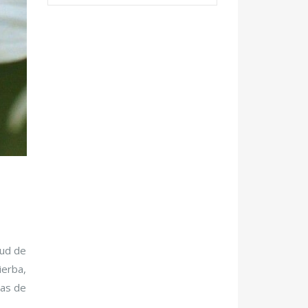
tud de
ierba,
nas de