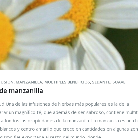
FUSION
,
MANZANILLA
,
MULTIPLES BENEFICIOS
,
SEDANTE
,
SUAVE
 de manzanilla
lud Una de las infusiones de hierbas más populares es la de la
arar un magnífico té, que además de ser sabroso, contiene multi
a fondos las propiedades de la manzanilla. La manzanilla es una h
blancos y centro amarillo que crece en cantidades en algunas zo
mismo fue exportada al resto del mundo, donde...