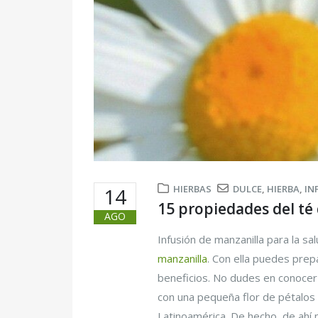
HIERBAS
DULCE
,
HIERBA
,
IN
14
15 propiedades del té
AGO
Infusión de manzanilla para la sa
manzanilla
. Con ella puedes prep
beneficios. No dudes en conocer 
con una pequeña flor de pétalos 
Latinoamérica. De hecho, de ahí 