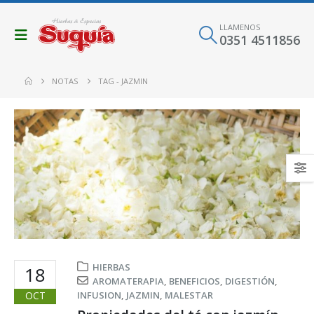
LLAMENOS
0351 4511856
NOTAS
TAG -
JAZMIN
HIERBAS
18
AROMATERAPIA
,
BENEFICIOS
,
DIGESTIÓN
,
OCT
INFUSION
,
JAZMIN
,
MALESTAR