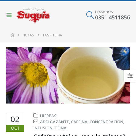
LLAMENOS
0351 4511856
NOTAS
TAG -
TEÍNA
HIERBAS
02
ADELGAZANTE
,
CAFEINA
,
CONCENTRACIÓN
,
OCT
INFUSION
,
TEÍNA