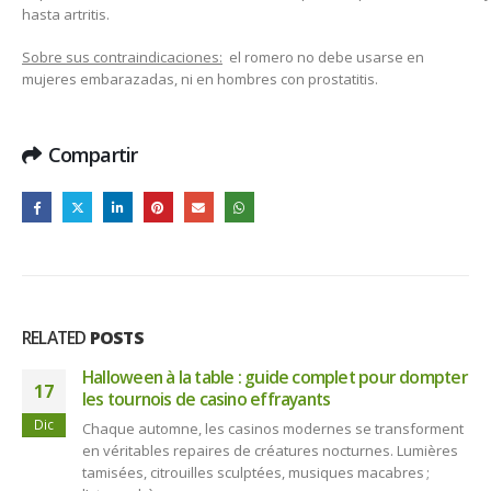
hasta artritis.
Sobre sus contraindicaciones:
el romero no debe usarse en
mujeres embarazadas, ni en hombres con prostatitis.
Compartir
RELATED
POSTS
er
Estratégias inteligentes para dominar a chicken
01
road e alcançar a pontuação máxima no jogo
Ago
t
Estratégias inteligentes para dominar a chicken road e
alcançar a pontuação máxima no jogo
Dominando a Arte
da Travessia:...