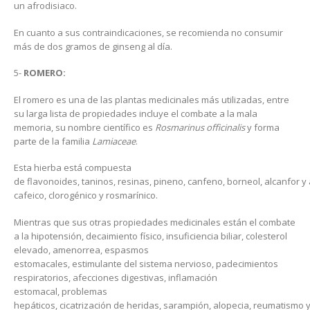
un afrodisiaco.
En cuanto a sus contraindicaciones, se recomienda no consumir
más de dos gramos de ginseng al día.
5-
ROMERO:
El romero es una de las plantas medicinales más utilizadas, entre
su larga lista de propiedades incluye el combate a la mala
memoria, su nombre científico es
Rosmarinus officinalis
y forma
parte de la familia
Lamiaceae
.
Esta hierba está compuesta
de flavonoides, taninos, resinas, pineno, canfeno, borneol, alcanfor y
cafeico, clorogénico y rosmarínico.
Mientras que sus otras propiedades medicinales están el combate
a la hipotensión, decaimiento físico, insuficiencia biliar, colesterol
elevado, amenorrea, espasmos
estomacales, estimulante del sistema nervioso, padecimientos
respiratorios, afecciones digestivas, inflamación
estomacal, problemas
hepáticos, cicatrización de heridas, sarampión, alopecia, reumatismo 