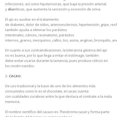
infecciones; así como hipotensoras, que baja la presión arterial;
y
diur
éticas, que aumenta la secreción y excreción de orina.
El ajo es auxiliar en el tratamiento
de diabetes, dolor de oídos, arterioesclerosis, hipertensión, gripe, res
también ayuda a eliminar los parásitos
intestinales, várices, reumatismo, parásitos
internos, granos, mezquinos, callos, tos, asma, anginas, bronquitis, a
En cuanto a sus contraindicaciones, la tolerancia gástrica del ajo
no es buena, por lo que llega a irritar el estómago; también
debe evitar usarse durante la lactancia, pues produce cólicos en
los recién nacidos.
2-
CACAO:
De uso tradicional y la base de uno de los alimentos más
consumidos como lo es el chocolate, el cacao cuenta
con cualidades curativas entre la que destaca el combate a la mala
memoria.
El nombre científico del cacaco es
Theobroma cacao
y forma parte
de la familia
Malvaceae
, su composición es