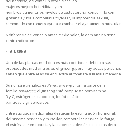
del nervioso, así como un afrodisíaco, en
mujeres mejora la fertilidad y en
hombres aumenta los niveles de testosterona, consumirlo con
ginseng ayuda a combatir la frigidez y la impotencia sexual,
combinado con romero ayuda a combatir el agotamiento muscular.
A diferencia de varias plantas medicinales, la damiana no tiene
contraindicaciones.
4-
GINSENG:
Una de las plantas medicinales más codiciadas debido a sus
propiedades medicinales es el ginseng, pero muy pocas personas
saben que entre ellas se encuentra el combate a la mala memoria.
Su nombre científico es
Panax ginseng
y forma parte de la
familia
Araliaceae
, el ginseng está compuesto por vitamina
B y C, estrógenos, saponina, fosfatos, ácido
panaxico y ginsenósidos.
Entre sus usos medicinales destacan la estimulación hormonal,
del sistema nervioso y muscular, combate los nervios, la fatiga,
el estrés, la menopausia y la diabetes, además, se le considera