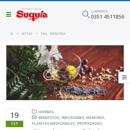
LLAMENOS
0351 4511856
NOTAS
TAG -
MEMORIA
HIERBAS
19
BENEFICIOS
,
INFUSIONES
,
MEMORIA
,
SEP
PLANTAS MEDICINALES
,
PROPIEDADES