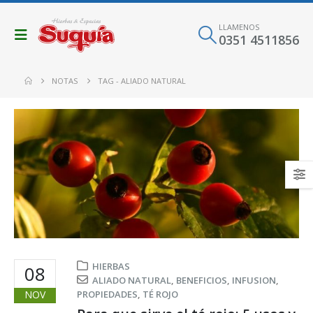
LLAMENOS
0351 4511856
NOTAS
TAG -
ALIADO NATURAL
HIERBAS
08
ALIADO NATURAL
,
BENEFICIOS
,
INFUSION
,
NOV
PROPIEDADES
,
TÉ ROJO