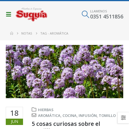
LLAMENOS
0351 4511856
NOTAS
TAG -
AROMÁTICA
HIERBAS
18
AROMÁTICA
,
COCINA
,
INFUSIÓN
,
TOMILLO
JUN
5 cosas curiosas sobre el