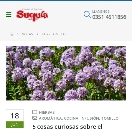
LLAMENOS
0351 4511856
NOTAS
TAG -
TOMILLO
HIERBAS
18
AROMÁTICA
,
COCINA
,
INFUSIÓN
,
TOMILLO
JUN
5 cosas curiosas sobre el