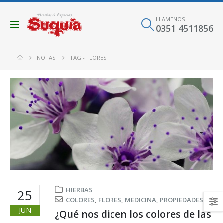
LLAMENOS
0351 4511856
NOTAS
TAG -
FLORES
HIERBAS
25
COLORES
,
FLORES
,
MEDICINA
,
PROPIEDADES
JUN
¿Qué nos dicen los colores de las