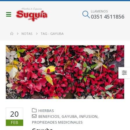
LLAMENOS
0351 4511856
NOTAS
TAG -
GAYUBA
HIERBAS
20
BENEFICIOS
,
GAYUBA
,
INFUSION
,
FEB
PROPIEDADES MEDICINALES