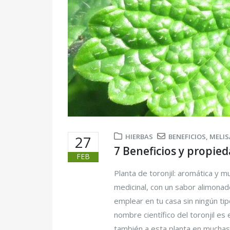
HIERBAS
BENEFICIOS
,
MELIS
27
7 Beneficios y propied
FEB
Planta de toronjil: aromática y m
medicinal, con un sabor alimonad
emplear en tu casa sin ningún ti
nombre científico del toronjil es
también a esta planta en muchas 