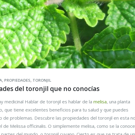
A
,
PROPIEDADES
,
TORONJIL
ades del toronjil que no conocías
uy medicinal Hablar de toronjil es hablar de la
melisa
, una planta
o, que tiene excelentes beneficios para tu salud y que puedes
po de problemas. Descubre las propiedades del toronjil en esta no
 el de Melissa officinalis. O simplemente melisa, como se la conoce
partes del mundo, o toronjil cuyano. Cierto es que se trata de u