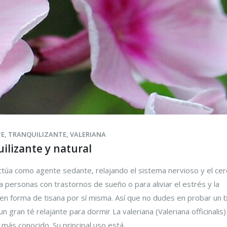
TE
,
TRANQUILIZANTE
,
VALERIANA
uilizante y natural
ctúa como agente sedante, relajando el sistema nervioso y el cer
 personas con trastornos de sueño o para aliviar el estrés y la
 en forma de tisana por sí misma. Así que no dudes en probar un 
un gran té relajante para dormir La valeriana (Valeriana officinalis)
l más conocido. Su principal uso está...