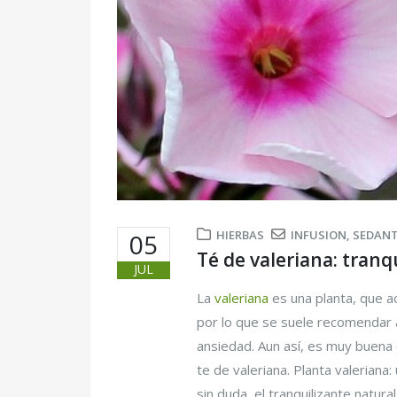
HIERBAS
INFUSION
,
SEDAN
05
Té de valeriana: tranq
JUL
La
valeriana
es una planta, que a
por lo que se suele recomendar a
ansiedad. Aun así, es muy buena
te de valeriana. Planta valeriana: 
sin duda, el tranquilizante natura