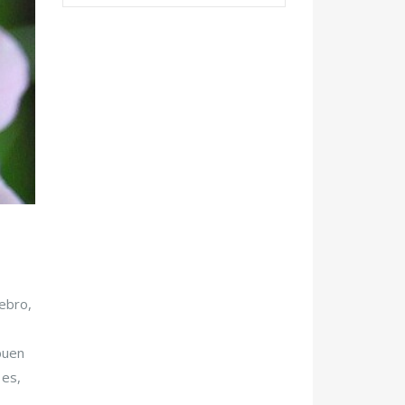
ebro,
buen
 es,