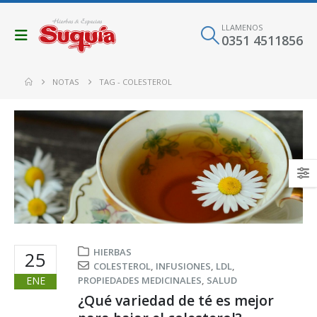
LLAMENOS
0351 4511856
NOTAS
TAG -
COLESTEROL
HIERBAS
25
COLESTEROL
,
INFUSIONES
,
LDL
,
ENE
PROPIEDADES MEDICINALES
,
SALUD
¿Qué variedad de té es mejor