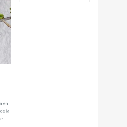
s
a en
de la
de
..