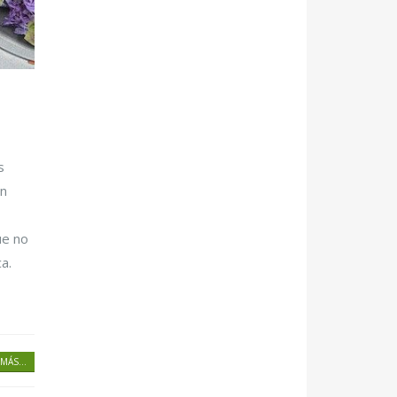
s
en
ue no
a.
MÁS...