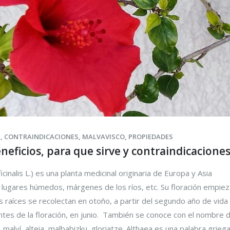
S
,
CONTRAINDICACIONES
,
MALVAVISCO
,
PROPIEDADES
neficios, para que sirve y contraindicacione
icinalis L.) es una planta medicinal originaria de Europa y Asia
 lugares húmedos, márgenes de los ríos, etc. Su floración empiez
as raíces se recolectan en otoño, a partir del segundo año de vida 
antes de la floración, en junio. También se conoce con el nombre 
malví, alteia, malbabizku, gloriatze. Althaea es una palabra griega.