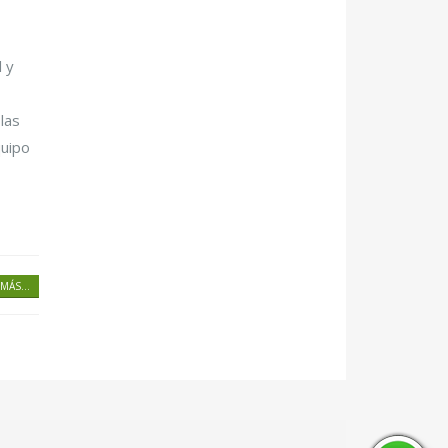
l y
las
quipo
MÁS...