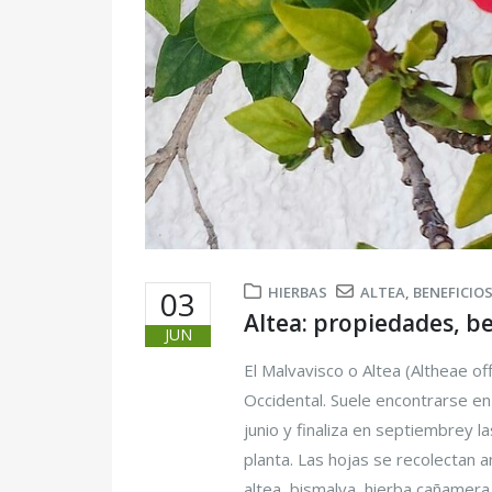
HIERBAS
ALTEA
,
BENEFICIO
03
Altea: propiedades, be
JUN
El Malvavisco o Altea (Altheae off
Occidental. Suele encontrarse en
junio y finaliza en septiembrey l
planta. Las hojas se recolectan 
altea, bismalva, hierba cañamera, 