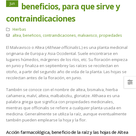
Jun
beneficios, para que sirve y
contraindicaciones
Hierbas
altea
,
beneficios
,
contraindicaciones
,
malvavisco
,
propiedades
El Malvavisco o Altea (
Altheae officinalis
L.) es una planta medicinal
originaria de Europa y Asia Occidental. Suele encontrarse en
lugares húmedos, márgenes de los ríos, etc. Su floración empieza
en junio y finaliza en septiembrey las raíces se recolectan en
otoño, a partir del segundo año de vida de la planta. Las hojas se
recolectan antes de la floración, en junio.
También se conoce con el nombre de altea, bismalva, hierba
cañamera, malví, alteia, malbabizku, gloriatze. Althaea es una
palabra griega que significa con propiedades medicinales,
mientras que officinalis se refiere a cualquier planta usada en
medicina. Generalmente se utiliza la raíz, aunque eventualmente
también pueden emplearse la hoja y la flor.
Acción farmacológica, beneficio de la raíz y las hojas de Altea