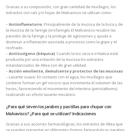
Gracias a su composición, con gran cantidad de mucílagos, los
extractos con raíz y/o hojas de Malvavisco se utilizan como:
–
Antiinflamatorio
: Principalmente de la mucosa de la boca y de
la mucosa de la faringe (orofaringe). El Malvavisco recubre las
paredes de la faringe y la protege de agresiones y ayuda a
disminuir a inflamación asociada a procesos como la gripe y el
resfriado.
–
Antitusígeno (béquica)
: Cuando la tos seca e irritativa está
producida por una irritación de la mucosa los extractos
estandarizados de Altea son de gran utilidad.
–
Acción emoliente, demulcente y protector de las mucosas
– Laxante suave: En contacto con el agua, los mucílagos que
contiene forman un gel viscoso que incrementa el volumen de las
heces, favoreciendo el movimiento del intestino (peristaltismo),
realizando un efecto laxante mecánico.
¿Para qué sirven los jarabes y pastillas para chupar con
Malvavisco? ¿Para qué se utilizan? Indicaciones
Gracias a sus acciones farmacológicas, los extractos de Altea que
se pueden presentar en diferentes formas farmacéuticas (jarabes