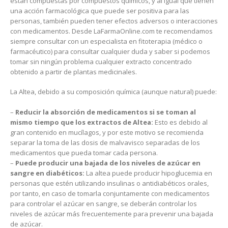
están compuestas por compuestos químicos, y al igual que tienen
una acción farmacológica que puede ser positiva para las
personas, también pueden tener efectos adversos o interacciones
con medicamentos. Desde LaFarmaOnline.com te recomendamos
siempre consultar con un especialista en fitoterapia (médico o
farmacéutico) para consultar cualquier duda y saber si podemos
tomar sin ningún problema cualquier extracto concentrado
obtenido a partir de plantas medicinales.
La Altea, debido a su composición química (aunque natural) puede:
–
Reducir la absorción de medicamentos si se toman al
mismo tiempo que los extractos de Altea:
Esto es debido al
gran contenido en mucílagos, y por este motivo se recomienda
separar la toma de las dosis de malvavisco separadas de los
medicamentos que pueda tomar cada persona.
–
Puede producir una bajada de los niveles de azúcar en
sangre en diabéticos:
La altea puede producir hipoglucemia en
personas que estén utilizando insulinas o antidiabéticos orales,
por tanto, en caso de tomarla conjuntamente con medicamentos
para controlar el azúcar en sangre, se deberán controlar los
niveles de azúcar más frecuentemente para prevenir una bajada
de azúcar.