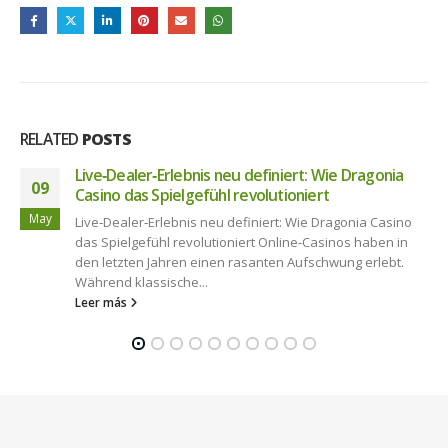
RELATED
POSTS
nis neu definiert: Wie Dragonia
Genuine excitement
28
efühl revolutioniert
and thrilling bonus
Jul
s neu definiert: Wie Dragonia Casino
Genuine excitement a
olutioniert Online‑Casinos haben in
thrilling bonus featu
 einen rasanten Aufschwung erlebt.
Selection at Winspiri
...
Leer más