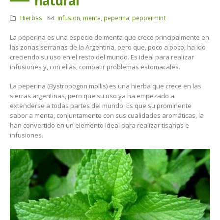
natural
Hierbas
infusion
,
menta
,
peperina
,
peppermint
La peperina es una especie de menta que crece principalmente en
las zonas serranas de la Argentina, pero que, poco a poco, ha ido
creciendo su uso en el resto del mundo. Es ideal para realizar
infusiones y, con ellas, combatir problemas estomacales.
La peperina (Bystropogon mollis) es una hierba que crece en las
sierras argentinas, pero que su uso ya ha empezado a
extenderse a todas partes del mundo. Es que su prominente
sabor a menta, conjuntamente con sus cualidades aromáticas, la
han convertido en un elemento ideal para realizar tisanas e
infusiones.